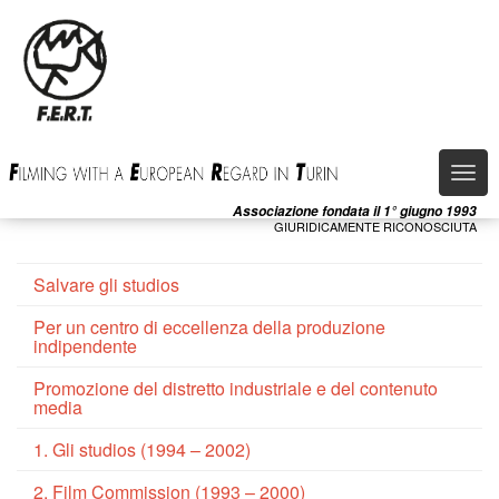
Salta
al
contenuto
principale
Togg
navi
Associazione fondata il 1° giugno 1993
GIURIDICAMENTE RICONOSCIUTA
Salvare gli studios
Per un centro di eccellenza della produzione
indipendente
Promozione del distretto industriale e del contenuto
media
1. Gli studios (1994 – 2002)
2. Film Commission (1993 – 2000)