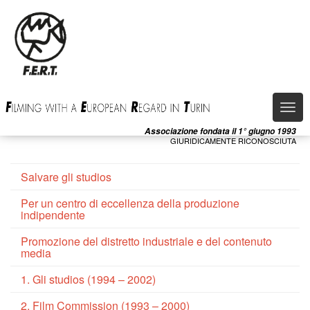
Salta
al
contenuto
principale
Togg
navi
Associazione fondata il 1° giugno 1993
GIURIDICAMENTE RICONOSCIUTA
Salvare gli studios
Per un centro di eccellenza della produzione
indipendente
Promozione del distretto industriale e del contenuto
media
1. Gli studios (1994 – 2002)
2. Film Commission (1993 – 2000)